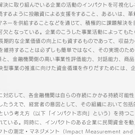
解決に取り組んでいる企業の活動のインパクトを可視化し
続するように投融資による支援をすること、あるいは、革
マネーを供給することなどを通じて、積極的に課題解決を
可欠となっている。企業のこうした事業活動によってもた
長期的な企業価値の向上にも資するものであって、収益力
を維持することは必ずしも簡単ではなく、その実現のた
築と、金融機関側の高い事業性評価能力、対話能力、商品
決型事業の推進に向けた資金循環を作りだすためには、
。
に対応して、各金融機関は自らの存続にかかる持続可能性
したうえで、経営者の意図として、その組織において包括
という考え方（以下「インパクト志向」という）を持つこ
れている。同時に、インパクトのある企業に民間資金を動
測定・マネジメント（Impact Measurement and 