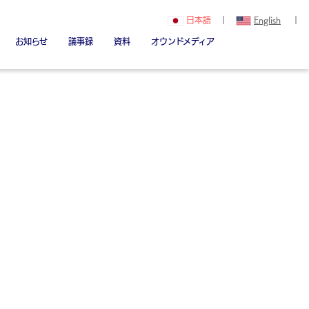
日本語
｜
English
｜
お知らせ
議事録
資料
オウンドメディア
関（創立者）
Youtube
note
Linked in