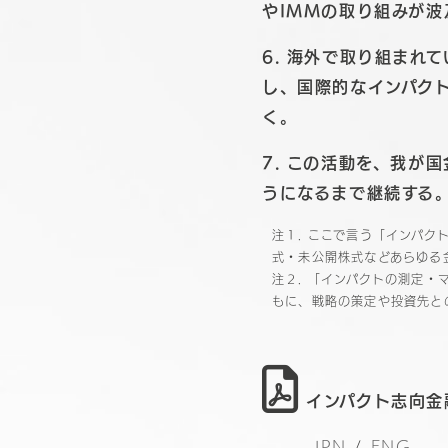
やIMMの取り組みが
6. 海外で取り組まれ
し、国際的なインパク
く。
7. この活動を、我が
うになるまで継続する
注１. ここで言う「インパ
式・未公開株式などあらゆる
注２. 「インパクトの測定
もに、戦略の策定や投資先と
インパクト志向金
JPN
/
ENG