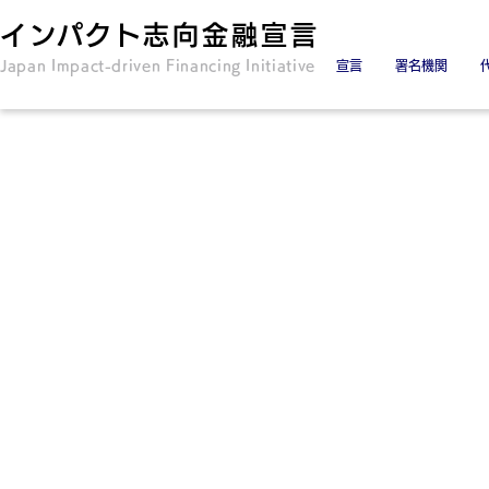
インパクト志向金融宣言
Japan Impact-driven Financing Initiative
宣言
署名機関
署名金融機関
署名協力機関