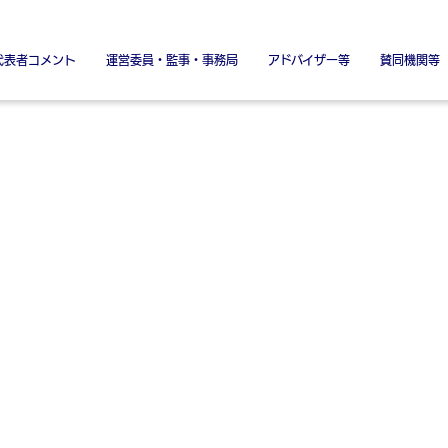
代表者コメント
運営委員・監事・事務局
アドバイザー等
賛同機関等
署名金融機関
署名協力機関
特別賛同機
特別協賛