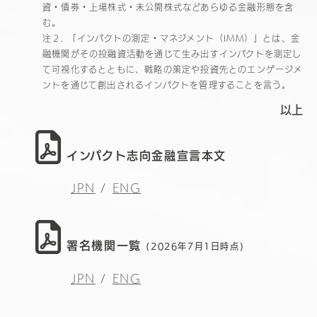
資・債券・上場株式・未公開株式などあらゆる金融形態を含
む。
注２. 「インパクトの測定・マネジメント（IMM）」とは、金
融機関がその投融資活動を通じて生み出すインパクトを測定し
て可視化するとともに、戦略の策定や投資先とのエンゲージメ
ントを通じて創出されるインパクトを管理することを言う。
以上
インパクト志向金融宣言本文
JPN
/
ENG
署名機関一覧
(2026年7月1日時点)
JPN
/
ENG