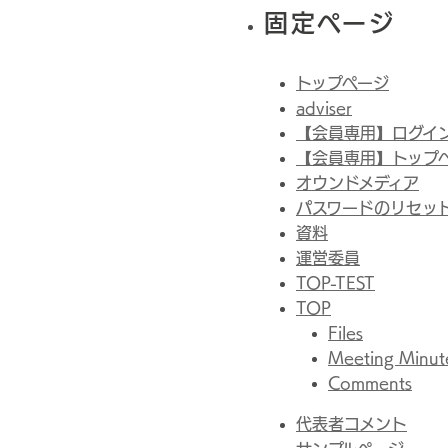
固定ページ
トップページ
adviser
【会員専用】ログイ
【会員専用】トップ
オウンドメディア
パスワードのリセッ
資料
運営委員
TOP-TEST
TOP
Files
Meeting Minut
Comments
代表者コメント