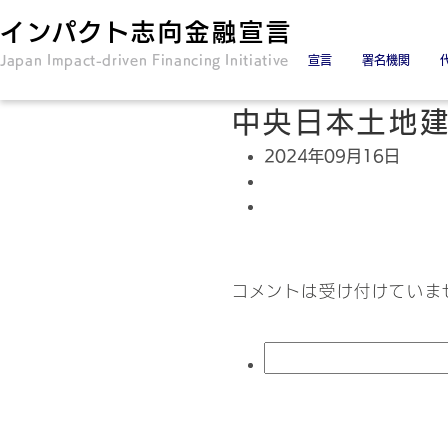
インパクト志向金融宣言
Japan Impact-driven Financing Initiative
宣言
署名機関
署名金融機関
署名協力機関
中央日本土地
2024年09月16日
コメントは受け付けていま
検
索: