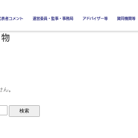
代表者コメント
運営委員・監事・事務局
アドバイザー等
賛同機関等
署名金融機関
署名協力機関
特別賛同機
特別協賛
建物
せん。