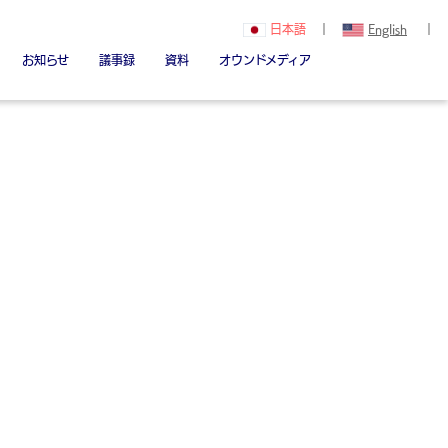
日本語
｜
English
｜
お知らせ
議事録
資料
オウンドメディア
関（創立者）
Youtube
note
Linked in