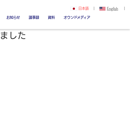
日本語
｜
English
｜
お知らせ
議事録
資料
オウンドメディア
関（創立者）
Youtube
note
Linked in
しました