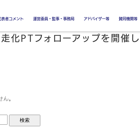
代表者コメント
運営委員・監事・事務局
アドバイザー等
賛同機関等
署名金融機関
署名協力機関
特別賛同機
特別協賛
走化PTフォローアップを開催
せん。