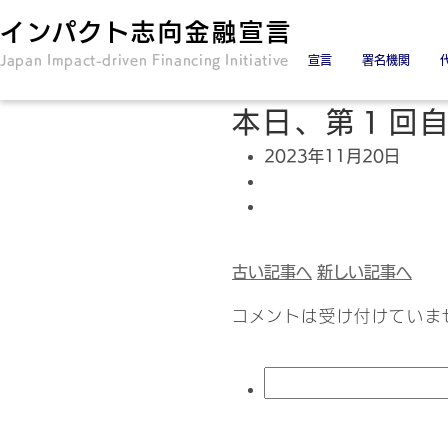
インパクト志向金融宣言
Japan Impact-driven Financing Initiative
宣言
署名機関
署名金融機関
署名協力機関
本日、第１回自
2023年11月20日
古い記事へ
新しい記事へ
コメントは受け付けていま
検
索: