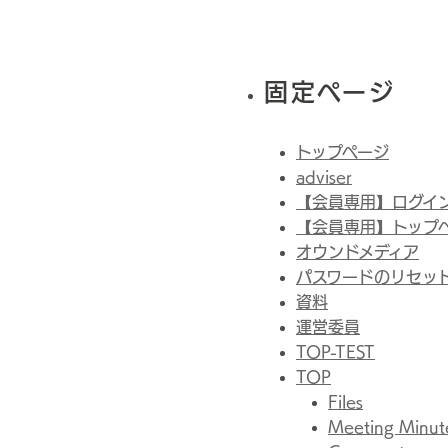
固定ページ
トップページ
adviser
【会員専用】ログイ
【会員専用】トップ
オウンドメディア
パスワードのリセッ
資料
運営委員
TOP-TEST
TOP
Files
Meeting Minut