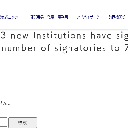
代表者コメント
運営委員・監事・事務局
アドバイザー等
賛同機関等
署名金融機関
署名協力機関
特別賛同機
特別協賛
 3 new Institutions have si
 number of signatories to 
せん。