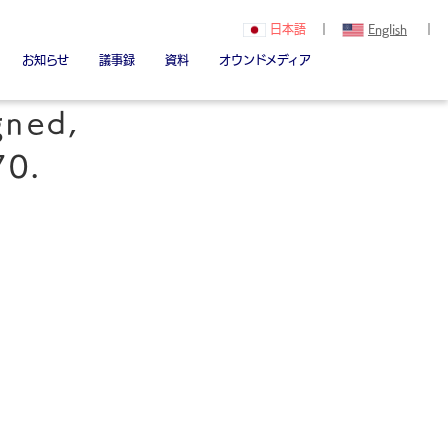
日本語
｜
English
｜
お知らせ
議事録
資料
オウンドメディア
関（創立者）
Youtube
note
Linked in
gned,
70.