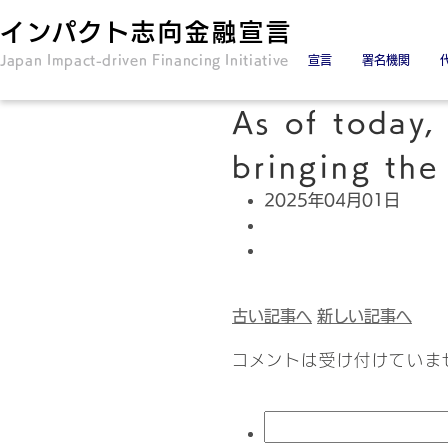
インパクト志向金融宣言
Japan Impact-driven Financing Initiative
宣言
署名機関
署名金融機関
署名協力機関
As of today,
bringing the
2025年04月01日
古い記事へ
新しい記事へ
コメントは受け付けていま
検
索: