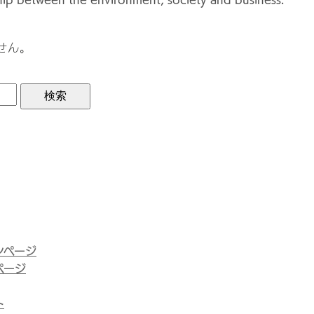
せん。
ンページ
ページ
ト