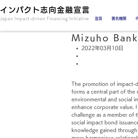
インパクト志向金融宣言
Japan Impact-driven Financing Initiative
宣言
署名機関
署名金融機関
署名協力機関
Mizuho Bank,
2022年03月10日
The promotion of impact-dri
forms a central part of the
environmental and social imp
enhance corporate value. I
challenge as a member of th
social impact bond issuance
knowledge gained through th
more harmonious relationsh