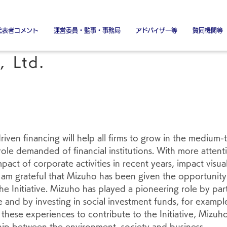
代表者コメント
運営委員・監事・事務局
アドバイザー等
賛同機関等
署名金融機関
署名協力機関
特別賛同機
特別協賛
 Ltd.
ven financing will help all firms to grow in the medium-t
 role demanded of financial institutions. With more attent
act of corporate activities in recent years, impact visuali
 am grateful that Mizuho has been given the opportunity
e Initiative. Mizuho has played a pioneering role by parti
 and by investing in social investment funds, for example.
ese experiences to contribute to the Initiative, Mizuho 
ip between the environment, society and business.