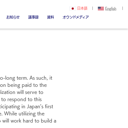
日本語
｜
English
｜
お知らせ
議事録
資料
オウンドメディア
関（創立者）
Youtube
note
Linked in
o-long term. As such, it
ion being paid to the
zation will serve to
 to respond to this
cipating in Japan’s first
 While utilizing the
will work hard to build a