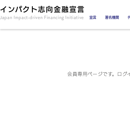
インパクト志向金融宣言
Japan Impact-driven Financing Initiative
宣言
署名機関
署名金融機関
署名協力機関
会員専用ページです。ログ