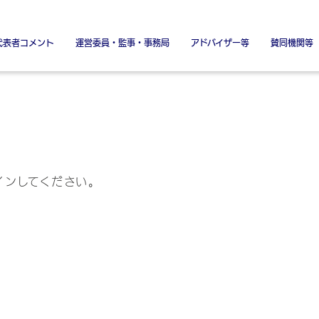
代表者コメント
運営委員・監事・事務局
アドバイザー等
賛同機関等
署名金融機関
署名協力機関
特別賛同機
特別協賛
インしてください。