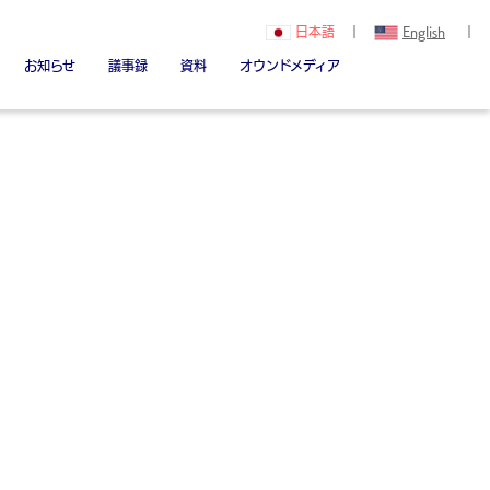
日本語
｜
English
｜
お知らせ
議事録
資料
オウンドメディア
関（創立者）
Youtube
note
Linked in