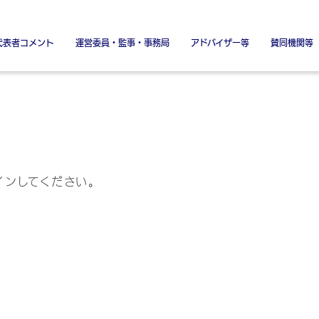
代表者コメント
運営委員・監事・事務局
アドバイザー等
賛同機関等
署名金融機関
署名協力機関
特別賛同機
特別協賛
インしてください。