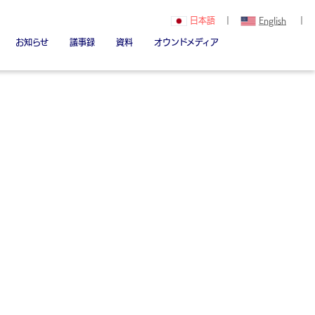
日本語
｜
English
｜
お知らせ
議事録
資料
オウンドメディア
関（創立者）
Youtube
note
Linked in