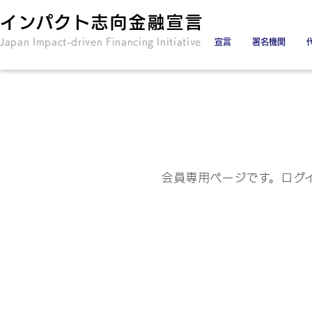
インパクト志向金融宣言
Japan Impact-driven Financing Initiative
宣言
署名機関
署名金融機関
署名協力機関
会員専用ページです。ログ