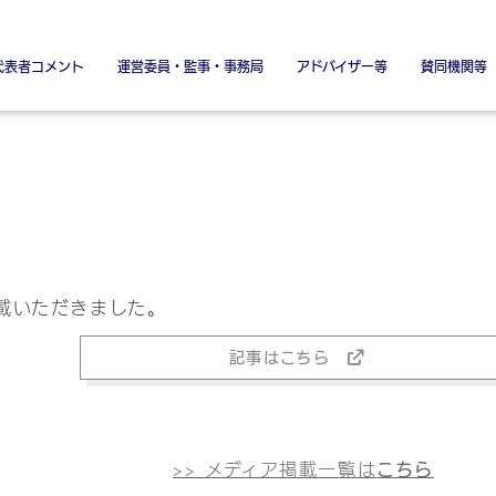
代表者コメント
運営委員・監事・事務局
アドバイザー等
賛同機関等
署名金融機関
署名協力機関
特別賛同機
特別協賛
掲載いただきました。
記事はこちら
>> メディア掲載一覧は
こちら