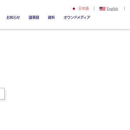
日本語
｜
English
｜
お知らせ
議事録
資料
オウンドメディア
関（創立者）
Youtube
note
Linked in