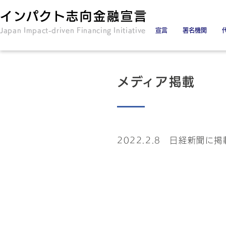
インパクト志向金融宣言
Japan Impact-driven Financing Initiative
宣言
署名機関
署名金融機関
署名協力機関
メディア掲載
2022.2.8 日経新聞に